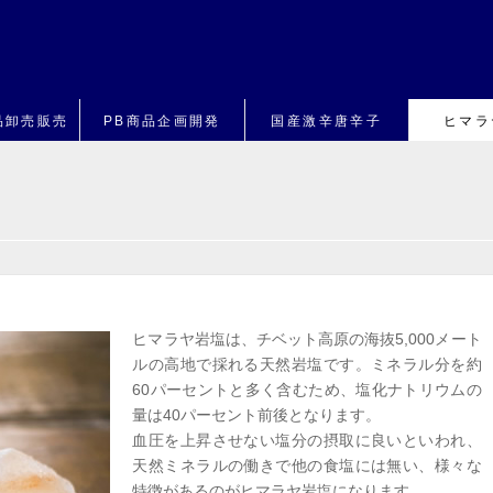
品卸売販売
PB商品企画開発
国産激辛唐辛子
ヒマラ
ヒマラヤ岩塩は、チベット高原の海抜5,000メート
ルの高地で採れる天然岩塩です。ミネラル分を約
60パーセントと多く含むため、塩化ナトリウムの
量は40パーセント前後となります。
血圧を上昇させない塩分の摂取に良いといわれ、
天然ミネラルの働きで他の食塩には無い、様々な
特徴があるのがヒマラヤ岩塩になります。