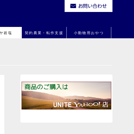
ヤ岩塩
契約農業・転作支援
小動物用おやつ